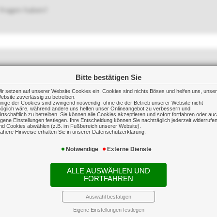
 Fragen haben?
Bitte bestätigen Sie
ir setzen auf unserer Website Cookies ein. Cookies sind nichts Böses und helfen uns, unse
ebsite zuverlässig zu betreiben.
inige der Cookies sind zwingend notwendig, ohne die der Betrieb unserer Website nicht
öglich wäre, während andere uns helfen unser Onlineangebot zu verbessern und
irtschaftlich zu betreiben. Sie können alle Cookies akzeptieren und sofort fortfahren oder au
igene Einstellungen festlegen. Ihre Entscheidung können Sie nachträglich jederzeit widerrufe
nd Cookies abwählen (z.B. im Fußbereich unserer Website).
ähere Hinweise erhalten Sie in unserer Datenschutzerklärung.
Notwendige
Externe Dienste
ALLE AUSWÄHLEN UND
FORTFAHREN
Auswahl bestätigen
Eigene Einstellungen festlegen