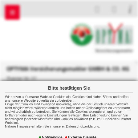
OPTYMA Versicherungsmakler GMBH & CO. KG
Thanner Str. 57
83607 Holzkirchen
Bitte bestätigen Sie
+49 8024 477864
Wir setzen auf unserer Website Cookies ein. Cookies sind nichts Böses und helfen
+49 8024 477750
uns, unsere Website zuverlässig zu betreiben.
Einige der Cookies sind zwingend notwendig, ohne die der Betrieb unserer Website
nicht möglich wäre, während andere uns helfen unser Onlineangebot zu verbessern
und wirtschaftlich zu betreiben. Sie können alle Cookies akzeptieren und sofort
fortfahren oder auch eigene Einstellungen festlegen. Ihre Entscheidung können Sie
nachträglich jederzeit widerrufen und Cookies abwählen (z.B. im Fußbereich unserer
Gewerbe
Manager
D&O
Website).
Nähere Hinweise erhalten Sie in unserer Datenschutzerklärung.
D & O (Managerhaftpflicht)
Notwendige
Externe Dienste