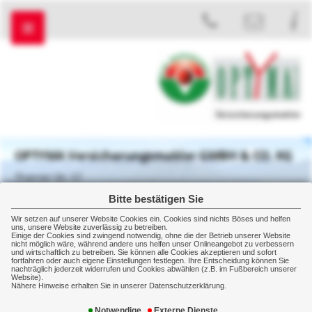
OPTYMA Versicherungsmakler GMBH & CO. KG
Thanner Str. 57
83607 Holzkirchen
Bitte bestätigen Sie
+49 8024 477864
Wir setzen auf unserer Website Cookies ein. Cookies sind nichts Böses und helfen
+49 8024 477750
uns, unsere Website zuverlässig zu betreiben.
Einige der Cookies sind zwingend notwendig, ohne die der Betrieb unserer Website
nicht möglich wäre, während andere uns helfen unser Onlineangebot zu verbessern
und wirtschaftlich zu betreiben. Sie können alle Cookies akzeptieren und sofort
fortfahren oder auch eigene Einstellungen festlegen. Ihre Entscheidung können Sie
nachträglich jederzeit widerrufen und Cookies abwählen (z.B. im Fußbereich unserer
Schadenmanagement
Schadenmeldung
Website).
Nähere Hinweise erhalten Sie in unserer Datenschutzerklärung.
Schadenmeldung für unsere Kunden
Notwendige
Externe Dienste