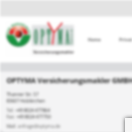
Home
Priva
OPTYMA Versicherungsmakler GMBH
Thanner Str. 57
83607 Holzkirchen
+49 8024 477864
+49 8024 477750
anfrage@optyma.de