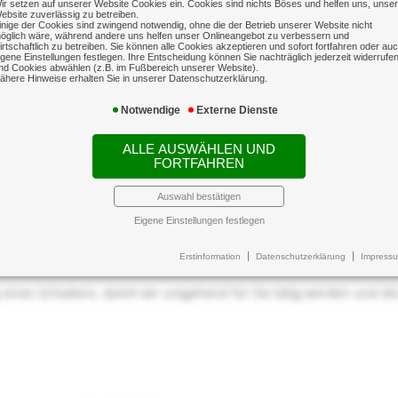
ir setzen auf unserer Website Cookies ein. Cookies sind nichts Böses und helfen uns, unse
ebsite zuverlässig zu betreiben.
inige der Cookies sind zwingend notwendig, ohne die der Betrieb unserer Website nicht
öglich wäre, während andere uns helfen unser Onlineangebot zu verbessern und
irtschaftlich zu betreiben. Sie können alle Cookies akzeptieren und sofort fortfahren oder au
igene Einstellungen festlegen. Ihre Entscheidung können Sie nachträglich jederzeit widerrufe
nd Cookies abwählen (z.B. im Fußbereich unserer Website).
ähere Hinweise erhalten Sie in unserer Datenschutzerklärung.
Notwendige
Externe Dienste
ALLE AUSWÄHLEN UND
FORTFAHREN
Auswahl bestätigen
ie einen Versicherungsfall haben, übernehmen wir das ko
Eigene Einstellungen festlegen
Erstinformation
Datenschutzerklärung
Impress
hen auf Ihrer Seite und vertreten Ihre Interessen dem Versicherer
g eines Schadens, damit wir umgehend für Sie tätig werden und di