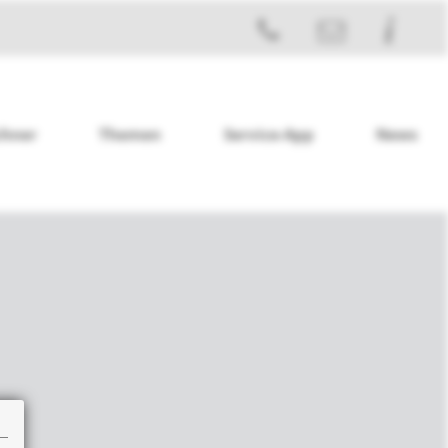
chner
Themen
Service-App
News