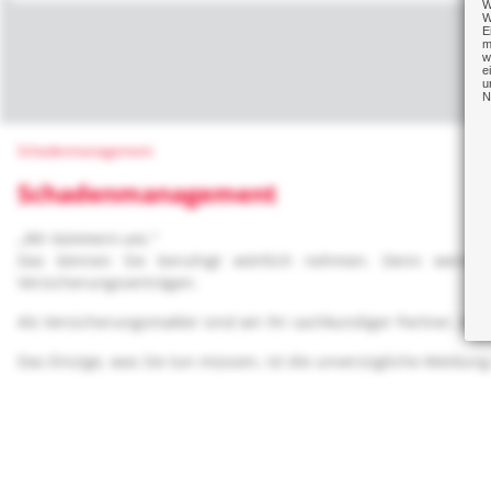
W
W
E
m
w
e
u
N
Schadenmanagement
Schadenmanagement
„Wir kümmern uns."
Das können Sie beruhigt wörtlich nehmen. Denn wenn S
Versicherungsverträgen.
Als Versicherungsmakler sind wir Ihr sachkundiger Partner, ste
Das Einzige, was Sie tun müssen, ist die unverzügliche Meldun