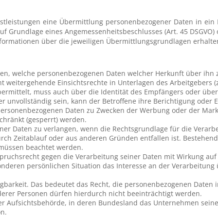
stleistungen eine Übermittlung personenbezogener Daten in ein D
uf Grundlage eines Angemessenheitsbeschlusses (Art. 45 DSGVO) o
formationen über die jeweiligen Übermittlungsgrundlagen erhalte
en, welche personenbezogenen Daten welcher Herkunft über ihn zu
weitergehende Einsichtsrechte in Unterlagen des Arbeitgebers (z.
rmittelt, muss auch über die Identität des Empfängers oder übe
r unvollständig sein, kann der Betroffene ihre Berichtigung oder 
r personenbezogenen Daten zu Zwecken der Werbung oder der Mark
chränkt (gesperrt) werden.
iner Daten zu verlangen, wenn die Rechtsgrundlage für die Verarbei
urch Zeitablauf oder aus anderen Gründen entfallen ist. Bestehe
 müssen beachtet werden.
pruchsrecht gegen die Verarbeitung seiner Daten mit Wirkung auf d
deren persönlichen Situation das Interesse an der Verarbeitung üb
ragbarkeit. Das bedeutet das Recht, die personenbezogenen Daten 
derer Personen dürfen hierdurch nicht beeinträchtigt werden.
er Aufsichtsbehörde, in deren Bundesland das Unternehmen seinen 
n.