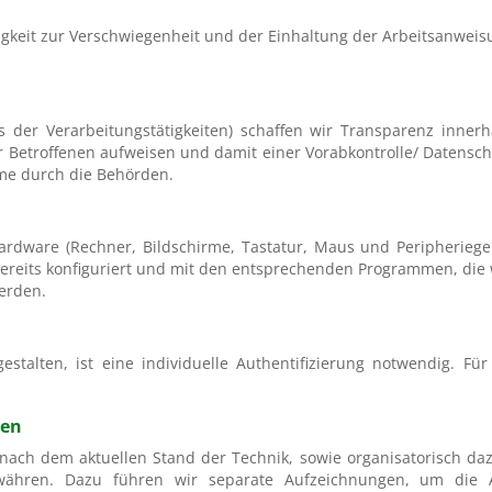
gkeit zur Verschwiegenheit und der Einhaltung der Arbeitsanweisun
nis der Verarbeitungstätigkeiten) schaffen wir Transparenz in
r Betroffenen aufweisen und damit einer Vorabkontrolle/ Datensch
hme durch die Behörden.
ardware (Rechner, Bildschirme, Tastatur, Maus und Peripherieger
bereits konfiguriert und mit den entsprechenden Programmen, die 
werden.
stalten, ist eine individuelle Authentifizierung notwendig. Für
men
ach dem aktuellen Stand der Technik, sowie organisatorisch daz
ähren. Dazu führen wir separate Aufzeichnungen, um die A